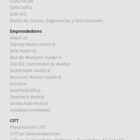
CUALIFICAM
Sello Sofía
EUR-ACE
Buzón de Quejas, Sugerencias y Felicitaciones
Emprendedores
About us
Startup Radar madri+d
BAN madri+d
Red de Mentores madri+d
ESA BIC Comunidad de Madrid
healthStart madri+d
Business Mentor madri+d
Estudios
healthstartPlus
Deeptech Madrid
Govtechlab Madrid
Innodays/Innobares
CITT
Presentación CITT
CITT en Semiconductores