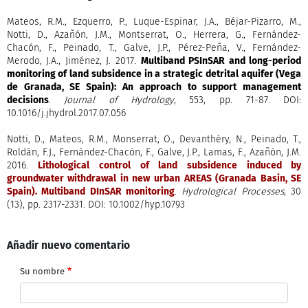
Mateos, R.M., Ezquerro, P., Luque-Espinar, J.A., Béjar-Pizarro, M.,
Notti, D., Azañón, J.M., Montserrat, O., Herrera, G., Fernández-
Chacón, F., Peinado, T., Galve, J.P., Pérez-Peña, V., Fernández-
Merodo, J.A., Jiménez, J. 2017.
Multiband PSInSAR and long-period
monitoring of land subsidence in a strategic detrital aquifer (Vega
de Granada, SE Spain): An approach to support management
decisions
.
Journal of Hydrology
, 553, pp. 71-87. DOI:
10.1016/j.jhydrol.2017.07.056
Notti, D., Mateos, R.M., Monserrat, O., Devanthéry, N., Peinado, T.,
Roldán, F.J., Fernández-Chacón, F., Galve, J.P., Lamas, F., Azañón, J.M.
2016.
Lithological control of land subsidence induced by
groundwater withdrawal in new urban AREAS (Granada Basin, SE
Spain). Multiband DInSAR monitoring
.
Hydrological Processes
, 30
(13), pp. 2317-2331. DOI: 10.1002/hyp.10793
Añadir nuevo comentario
Su nombre