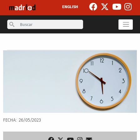
Pasar al contenido principal
ENGLISH
Search
Secondary breadcrumb
FECHA
26/05/2023