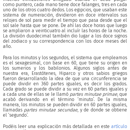
como puntero, cada mano tiene doce falanges, tres en cada
uno de los otros cuatro dedos. Los egipcios, que usaban este
sistema de numeración, dividieron en doce intervalos sus
relojes de sol para medir el tiempo que pasa desde que el
sol sale hasta que se pone. De ahí las doce horas que luego
se ampliaron a veinticuatro al incluír las horas de la noche.
La división duodecimal también dio lugar a los doce signos
del zodiaco y su correspondencia con los doce meses del
año.
Para los minutos y los segundos, el sistema que empleamos
es el sexagesimal, con base en 60, que tiene su origen en
los sumerios y los babilonios. Algunos siglos antes de
nuestra era, Erastótenes, Hiparco y otros sabios griegos
fueron desarrollando la idea de que una circunferencia se
puede dividir en 360 partes iguales, es decir los grados.
Cada grado se puede dividir a su vez en 60 partes iguales y
a cada una de ellas se le llamó
partes minutae primae
, que
acabó derivando en el término ‘minuto’. De la misma
manera, los minutos se pueden dividir en 60 partes iguales,
llamadas
partes minutae secundae
, y de donde se obtiene
el ‘segundo’.
Podéis leer una explicación más detallada en este
artículo