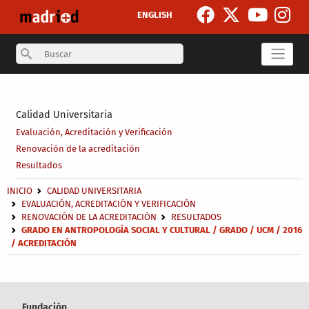
Pasar al contenido principal
ENGLISH
Search
Secondary breadcrumb
Calidad Universitaria
Evaluación, Acreditación y Verificación
Renovación de la acreditación
Resultados
Sobrescribir enlaces de ayuda a la navegación
INICIO
CALIDAD UNIVERSITARIA
EVALUACIÓN, ACREDITACIÓN Y VERIFICACIÓN
RENOVACIÓN DE LA ACREDITACIÓN
RESULTADOS
GRADO EN ANTROPOLOGÍA SOCIAL Y CULTURAL / GRADO / UCM / 2016
/ ACREDITACIÓN
Fundación