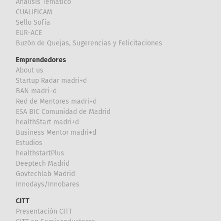
Análisis Temático
CUALIFICAM
Sello Sofía
EUR-ACE
Buzón de Quejas, Sugerencias y Felicitaciones
Emprendedores
About us
Startup Radar madri+d
BAN madri+d
Red de Mentores madri+d
ESA BIC Comunidad de Madrid
healthStart madri+d
Business Mentor madri+d
Estudios
healthstartPlus
Deeptech Madrid
Govtechlab Madrid
Innodays/Innobares
CITT
Presentación CITT