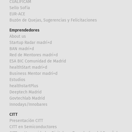
CUALIFICAM
Sello Sofía
EUR-ACE
Buzón de Quejas, Sugerencias y Felicitaciones
Emprendedores
About us
Startup Radar madri+d
BAN madri+d
Red de Mentores madri+d
ESA BIC Comunidad de Madrid
healthStart madri+d
Business Mentor madri+d
Estudios
healthstartPlus
Deeptech Madrid
Govtechlab Madrid
Innodays/Innobares
CITT
Presentación CITT
CITT en Semiconductores