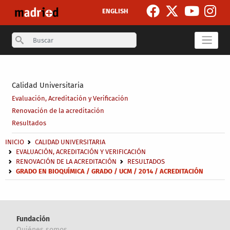
Pasar al contenido principal
ENGLISH
Search
Secondary breadcrumb
Calidad Universitaria
Evaluación, Acreditación y Verificación
Renovación de la acreditación
Resultados
Sobrescribir enlaces de ayuda a la navegación
INICIO
CALIDAD UNIVERSITARIA
EVALUACIÓN, ACREDITACIÓN Y VERIFICACIÓN
RENOVACIÓN DE LA ACREDITACIÓN
RESULTADOS
GRADO EN BIOQUÍMICA / GRADO / UCM / 2014 / ACREDITACIÓN
Fundación
Quiénes somos