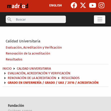
Pasar al contenido principal
ENGLISH
Search
Secondary breadcrumb
Calidad Universitaria
Evaluación, Acreditación y Verificación
Renovación de la acreditación
Resultados
Sobrescribir enlaces de ayuda a la navegación
INICIO
CALIDAD UNIVERSITARIA
EVALUACIÓN, ACREDITACIÓN Y VERIFICACIÓN
RENOVACIÓN DE LA ACREDITACIÓN
RESULTADOS
GRADO EN ENFERMERÍA / GRADO / UAX / 2016 / ACREDITACIÓN
Fundación
Quiénes somos