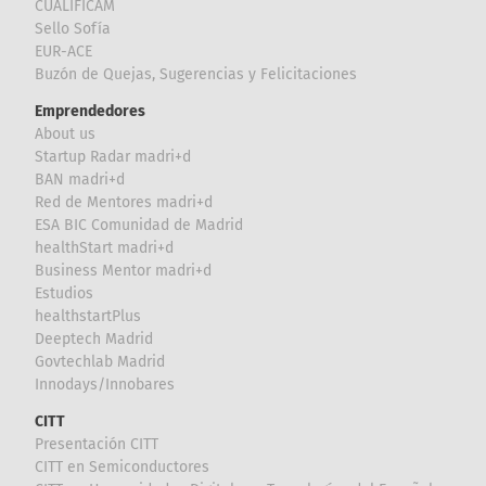
CUALIFICAM
Sello Sofía
EUR-ACE
Buzón de Quejas, Sugerencias y Felicitaciones
Emprendedores
About us
Startup Radar madri+d
BAN madri+d
Red de Mentores madri+d
ESA BIC Comunidad de Madrid
healthStart madri+d
Business Mentor madri+d
Estudios
healthstartPlus
Deeptech Madrid
Govtechlab Madrid
Innodays/Innobares
CITT
Presentación CITT
CITT en Semiconductores