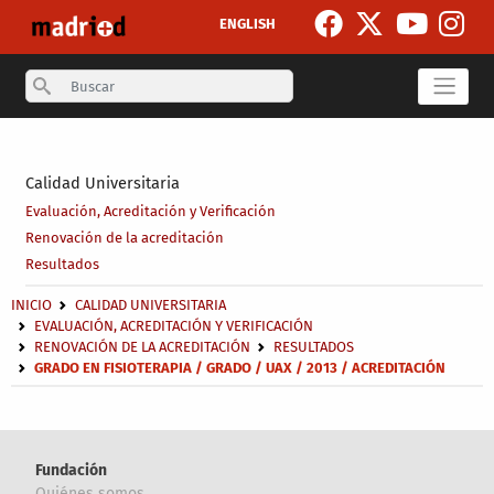
Pasar al contenido principal
ENGLISH
Search
Secondary breadcrumb
Calidad Universitaria
Evaluación, Acreditación y Verificación
Renovación de la acreditación
Resultados
Sobrescribir enlaces de ayuda a la navegación
INICIO
CALIDAD UNIVERSITARIA
EVALUACIÓN, ACREDITACIÓN Y VERIFICACIÓN
RENOVACIÓN DE LA ACREDITACIÓN
RESULTADOS
GRADO EN FISIOTERAPIA / GRADO / UAX / 2013 / ACREDITACIÓN
Fundación
Quiénes somos