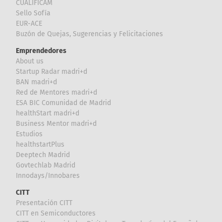
CUALIFICAM
Sello Sofía
EUR-ACE
Buzón de Quejas, Sugerencias y Felicitaciones
Emprendedores
About us
Startup Radar madri+d
BAN madri+d
Red de Mentores madri+d
ESA BIC Comunidad de Madrid
healthStart madri+d
Business Mentor madri+d
Estudios
healthstartPlus
Deeptech Madrid
Govtechlab Madrid
Innodays/Innobares
CITT
Presentación CITT
CITT en Semiconductores