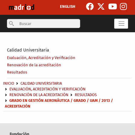
Pasar al contenido principal
ENGLISH
Search
Secondary breadcrumb
Calidad Universitaria
Evaluación, Acreditación y Verificación
Renovación de la acreditación
Resultados
Sobrescribir enlaces de ayuda a la navegación
INICIO
CALIDAD UNIVERSITARIA
EVALUACIÓN, ACREDITACIÓN Y VERIFICACIÓN
RENOVACIÓN DE LA ACREDITACIÓN
RESULTADOS
GRADO EN GESTIÓN AERONÁUTICA / GRADO / UAM / 2013 /
ACREDITACIÓN
Fundación