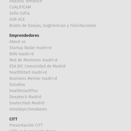
Análisis Temático
CUALIFICAM
Sello Sofía
EUR-ACE
Buzón de Quejas, Sugerencias y Felicitaciones
Emprendedores
About us
Startup Radar madri+d
BAN madri+d
Red de Mentores madri+d
ESA BIC Comunidad de Madrid
healthStart madri+d
Business Mentor madri+d
Estudios
healthstartPlus
Deeptech Madrid
Govtechlab Madrid
Innodays/Innobares
CITT
Presentación CITT