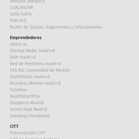
Análisis Temático
CUALIFICAM
Sello Sofía
EUR-ACE
Buzón de Quejas, Sugerencias y Felicitaciones
Emprendedores
About us
Startup Radar madri+d
BAN madri+d
Red de Mentores madri+d
ESA BIC Comunidad de Madrid
healthStart madri+d
Business Mentor madri+d
Estudios
healthstartPlus
Deeptech Madrid
Govtechlab Madrid
Innodays/Innobares
CITT
Presentación CITT