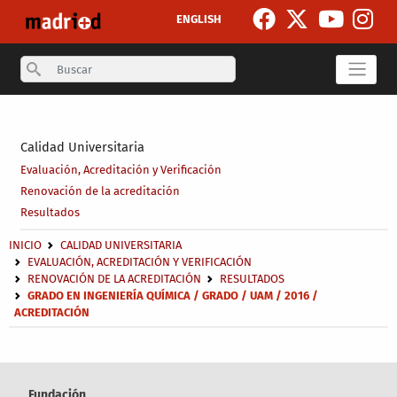
Pasar al contenido principal
ENGLISH
Search
Secondary breadcrumb
Calidad Universitaria
Evaluación, Acreditación y Verificación
Renovación de la acreditación
Resultados
Sobrescribir enlaces de ayuda a la navegación
INICIO
CALIDAD UNIVERSITARIA
EVALUACIÓN, ACREDITACIÓN Y VERIFICACIÓN
RENOVACIÓN DE LA ACREDITACIÓN
RESULTADOS
GRADO EN INGENIERÍA QUÍMICA / GRADO / UAM / 2016 /
ACREDITACIÓN
Fundación