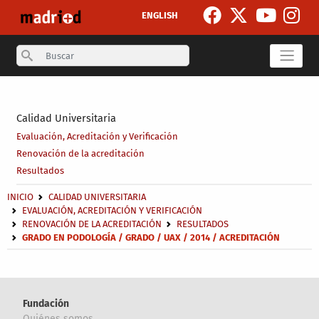
Pasar al contenido principal
ENGLISH
Search
Secondary breadcrumb
Calidad Universitaria
Evaluación, Acreditación y Verificación
Renovación de la acreditación
Resultados
Sobrescribir enlaces de ayuda a la navegación
INICIO
CALIDAD UNIVERSITARIA
EVALUACIÓN, ACREDITACIÓN Y VERIFICACIÓN
RENOVACIÓN DE LA ACREDITACIÓN
RESULTADOS
GRADO EN PODOLOGÍA / GRADO / UAX / 2014 / ACREDITACIÓN
Fundación
Quiénes somos