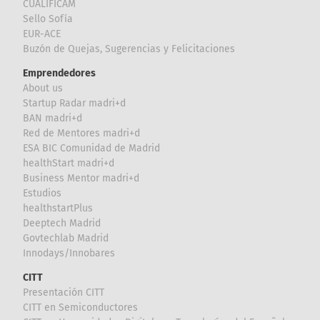
CUALIFICAM
Sello Sofía
EUR-ACE
Buzón de Quejas, Sugerencias y Felicitaciones
Emprendedores
About us
Startup Radar madri+d
BAN madri+d
Red de Mentores madri+d
ESA BIC Comunidad de Madrid
healthStart madri+d
Business Mentor madri+d
Estudios
healthstartPlus
Deeptech Madrid
Govtechlab Madrid
Innodays/Innobares
CITT
Presentación CITT
CITT en Semiconductores