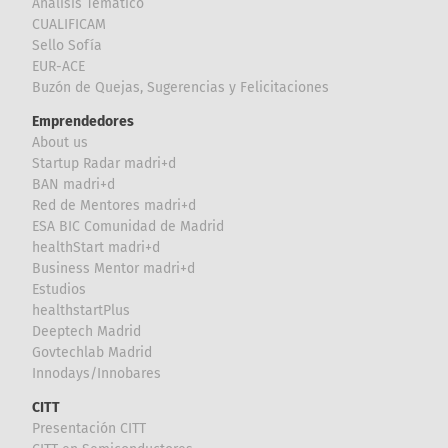
Análisis Temático
CUALIFICAM
Sello Sofía
EUR-ACE
Buzón de Quejas, Sugerencias y Felicitaciones
Emprendedores
About us
Startup Radar madri+d
BAN madri+d
Red de Mentores madri+d
ESA BIC Comunidad de Madrid
healthStart madri+d
Business Mentor madri+d
Estudios
healthstartPlus
Deeptech Madrid
Govtechlab Madrid
Innodays/Innobares
CITT
Presentación CITT