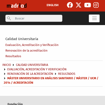
Pasar al contenido principal
ENGLISH
Search
Secondary breadcrumb
Calidad Universitaria
Evaluación, Acreditación y Verificación
Renovación de la acreditación
Resultados
Sobrescribir enlaces de ayuda a la navegación
INICIO
CALIDAD UNIVERSITARIA
EVALUACIÓN, ACREDITACIÓN Y VERIFICACIÓN
RENOVACIÓN DE LA ACREDITACIÓN
RESULTADOS
MÁSTER UNIVERSITARIO EN ANÁLISIS SANITARIO / MÁSTER / UCM /
2014 / ACREDITACIÓN
Fundación