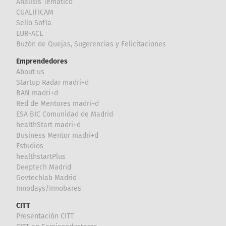
Análisis Temático
CUALIFICAM
Sello Sofía
EUR-ACE
Buzón de Quejas, Sugerencias y Felicitaciones
Emprendedores
About us
Startup Radar madri+d
BAN madri+d
Red de Mentores madri+d
ESA BIC Comunidad de Madrid
healthStart madri+d
Business Mentor madri+d
Estudios
healthstartPlus
Deeptech Madrid
Govtechlab Madrid
Innodays/Innobares
CITT
Presentación CITT