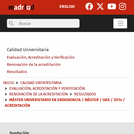
Pasar al contenido principal
ENGLISH
Search
Secondary breadcrumb
Calidad Universitaria
Evaluación, Acreditación y Verificación
Renovación de la acreditación
Resultados
Sobrescribir enlaces de ayuda a la navegación
INICIO
CALIDAD UNIVERSITARIA
EVALUACIÓN, ACREDITACIÓN Y VERIFICACIÓN
RENOVACIÓN DE LA ACREDITACIÓN
RESULTADOS
MÁSTER UNIVERSITARIO EN ENDODONCIA / MÁSTER / UAX / 2014 /
ACREDITACIÓN
Fundación