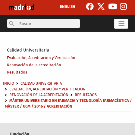
Pasar al contenido principal
ENGLISH
Search
Secondary breadcrumb
Calidad Universitaria
Evaluación, Acreditación y Verificación
Renovación de la acreditación
Resultados
Sobrescribir enlaces de ayuda a la navegación
INICIO
CALIDAD UNIVERSITARIA
EVALUACIÓN, ACREDITACIÓN Y VERIFICACIÓN
RENOVACIÓN DE LA ACREDITACIÓN
RESULTADOS
MÁSTER UNIVERSITARIO EN FARMACIA Y TECNOLOGÍA FARMACÉUTICA /
MÁSTER / UCM / 2016 / ACREDITACIÓN
Fundación