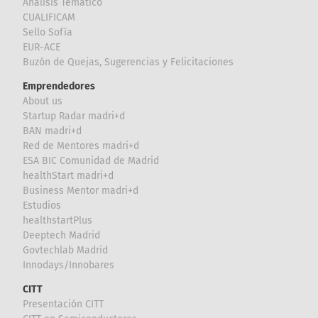
Análisis Temático
CUALIFICAM
Sello Sofía
EUR-ACE
Buzón de Quejas, Sugerencias y Felicitaciones
Emprendedores
About us
Startup Radar madri+d
BAN madri+d
Red de Mentores madri+d
ESA BIC Comunidad de Madrid
healthStart madri+d
Business Mentor madri+d
Estudios
healthstartPlus
Deeptech Madrid
Govtechlab Madrid
Innodays/Innobares
CITT
Presentación CITT