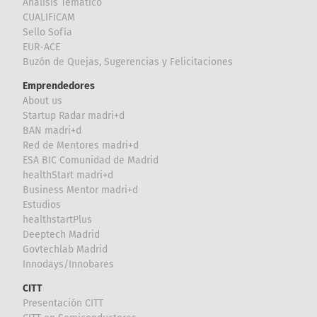
Análisis Temático
CUALIFICAM
Sello Sofía
EUR-ACE
Buzón de Quejas, Sugerencias y Felicitaciones
Emprendedores
About us
Startup Radar madri+d
BAN madri+d
Red de Mentores madri+d
ESA BIC Comunidad de Madrid
healthStart madri+d
Business Mentor madri+d
Estudios
healthstartPlus
Deeptech Madrid
Govtechlab Madrid
Innodays/Innobares
CITT
Presentación CITT