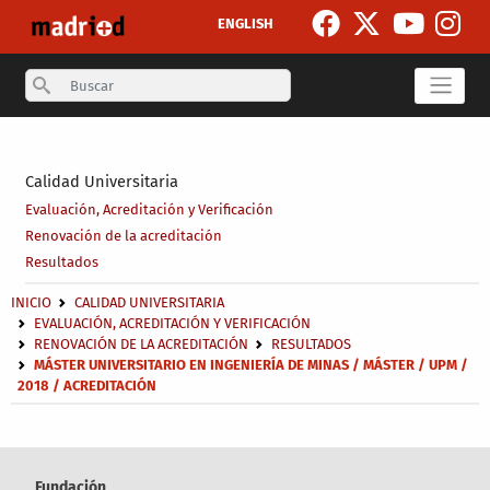
Pasar al contenido principal
ENGLISH
Search
Secondary breadcrumb
Calidad Universitaria
Evaluación, Acreditación y Verificación
Renovación de la acreditación
Resultados
Sobrescribir enlaces de ayuda a la navegación
INICIO
CALIDAD UNIVERSITARIA
EVALUACIÓN, ACREDITACIÓN Y VERIFICACIÓN
RENOVACIÓN DE LA ACREDITACIÓN
RESULTADOS
MÁSTER UNIVERSITARIO EN INGENIERÍA DE MINAS / MÁSTER / UPM /
2018 / ACREDITACIÓN
Fundación