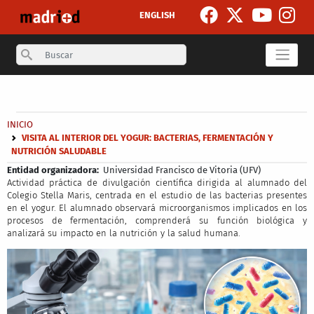
Pasar al contenido principal
ENGLISH
Search
Secondary breadcrumb
Sobrescribir enlaces de ayuda a la navegación
INICIO
VISITA AL INTERIOR DEL YOGUR: BACTERIAS, FERMENTACIÓN Y
NUTRICIÓN SALUDABLE
Entidad organizadora
Universidad Francisco de Vitoria (UFV)
Actividad práctica de divulgación científica dirigida al alumnado del
Colegio Stella Maris, centrada en el estudio de las bacterias presentes
en el yogur. El alumnado observará microorganismos implicados en los
procesos de fermentación, comprenderá su función biológica y
analizará su impacto en la nutrición y la salud humana.