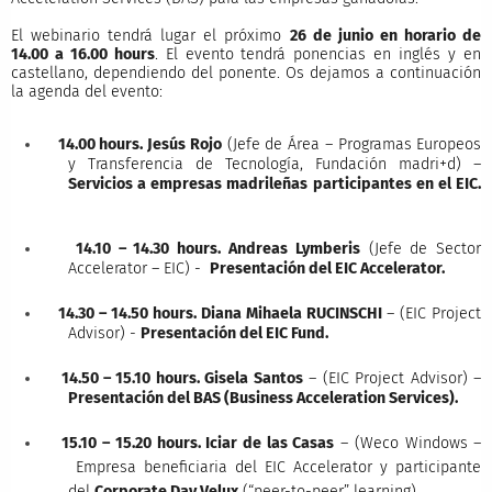
El webinario tendrá lugar el próximo
26 de junio en horario de
14.00 a 16.00 hours
. El evento tendrá ponencias en inglés y en
castellano, dependiendo del ponente. Os dejamos a continuación
la agenda del evento:
14.00 hours. Jesús Rojo
(Jefe de Área – Programas Europeos
y Transferencia de Tecnología, Fundación madri+d) –
Servicios a empresas madrileñas participantes en el EIC.
14.10 – 14.30 hours. Andreas Lymberis
(Jefe de Sector
Accelerator – EIC) -
Presentación del EIC Accelerator.
14.30 – 14.50 hours. Diana Mihaela RUCINSCHI
– (EIC Project
Advisor) -
Presentación del EIC Fund
.
14.50 – 15.10 hours. Gisela Santos
– (EIC Project Advisor) –
Presentación del BAS (Business Acceleration
Services).
15.10 – 15.20 hours. Iciar de las Casas
– (Weco Windows –
Empresa beneficiaria del EIC Accelerator y participante
del
Corporate Day Velux
(“peer-to-peer” learning).