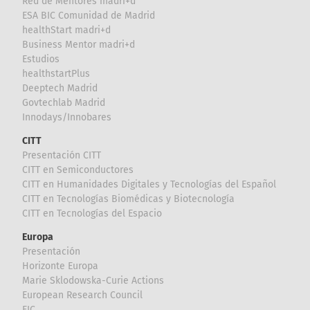
Red de Mentores madri+d
ESA BIC Comunidad de Madrid
healthStart madri+d
Business Mentor madri+d
Estudios
healthstartPlus
Deeptech Madrid
Govtechlab Madrid
Innodays/Innobares
CITT
Presentación CITT
CITT en Semiconductores
CITT en Humanidades Digitales y Tecnologías del Español
CITT en Tecnologías Biomédicas y Biotecnología
CITT en Tecnologías del Espacio
Europa
Presentación
Horizonte Europa
Marie Sklodowska-Curie Actions
European Research Council
EIC