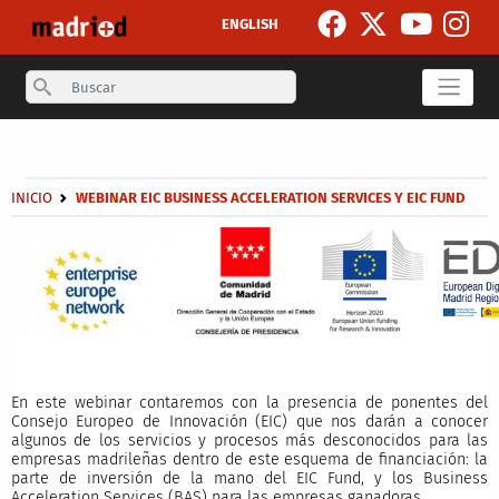
Pasar al contenido principal
ENGLISH
Search
Secondary breadcrumb
Sobrescribir enlaces de ayuda a la navegación
INICIO
WEBINAR EIC BUSINESS ACCELERATION SERVICES Y EIC FUND
En este webinar contaremos con la presencia de ponentes del
Consejo Europeo de Innovación (EIC) que nos darán a conocer
algunos de los servicios y procesos más desconocidos para las
empresas madrileñas dentro de este esquema de financiación: la
parte de inversión de la mano del EIC Fund, y los Business
Acceleration Services (BAS) para las empresas ganadoras.