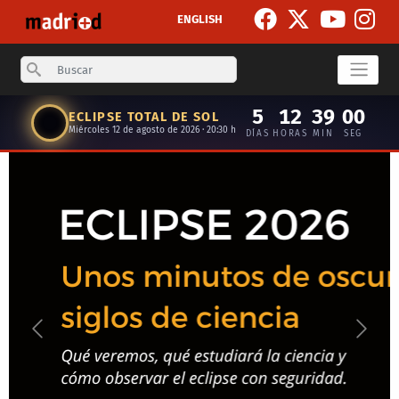
Pasar al contenido principal
ENGLISH
Search
5
12
39
00
ECLIPSE TOTAL DE SOL
Miércoles 12 de agosto de 2026 · 20:30 h
DÍAS
HORAS
MIN
SEG
Anterior
Siguie