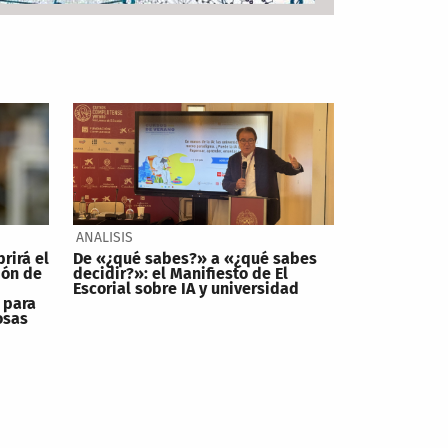
ANALISIS
brirá el
De «¿qué sabes?» a «¿qué sabes
ión de
decidir?»: el Manifiesto de El
Escorial sobre IA y universidad
 para
osas