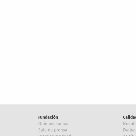
Fundación
Calida
Quiénes somos
Nosot
Sala de prensa
Evalua