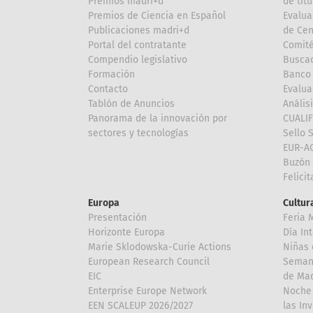
Premios madri+d
de títu
Premios de Ciencia en Español
Evalua
Publicaciones madri+d
de Cen
Portal del contratante
Comité
Compendio legislativo
Buscad
Formación
Banco 
Contacto
Evalua
Tablón de Anuncios
Anális
Panorama de la innovación por
CUALI
sectores y tecnologías
Sello 
EUR-A
Buzón 
Felici
Europa
Cultura
Presentación
Feria 
Horizonte Europa
Día In
Marie Sklodowska-Curie Actions
Niñas 
European Research Council
Semana
EIC
de Mad
Enterprise Europe Network
Noche 
EEN SCALEUP 2026/2027
las In