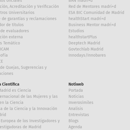
los oficiales
BAN madri+d
ción, Acreditación y Verificación
Red de Mentores madri+d
tros Universitarios
ESA BIC Comunidad de Madrid
 de garantías y reclamaciones
healthStart madri+d
or de títulos
Business Mentor madri+d
de evaluadores
Estudios
ción externa
healthstartPlus
is Temático
Deeptech Madrid
FICAM
Govtechlab Madrid
Sofía
Innodays/Innobares
CE
de Quejas, Sugerencias y
taciones
 Científica
Notiweb
Madrid es Ciencia
Portada
ternacional de las Mujeres y las
Noticias
en la Ciencia
Inverosímiles
 de la Ciencia y la Innovación
Analisis
rid
Entrevistas
Europea de los Investigadores y
Blogs
vestigadoras de Madrid
Agenda