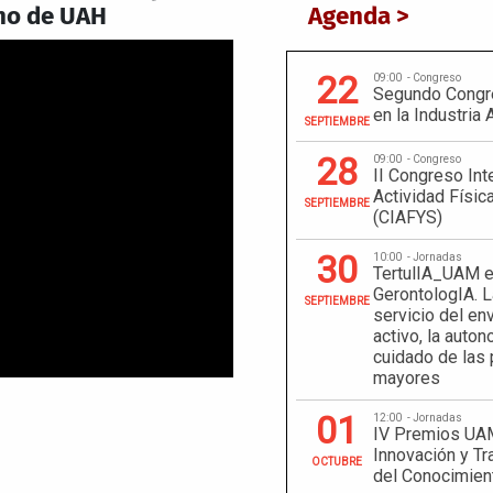
no de UAH
Agenda >