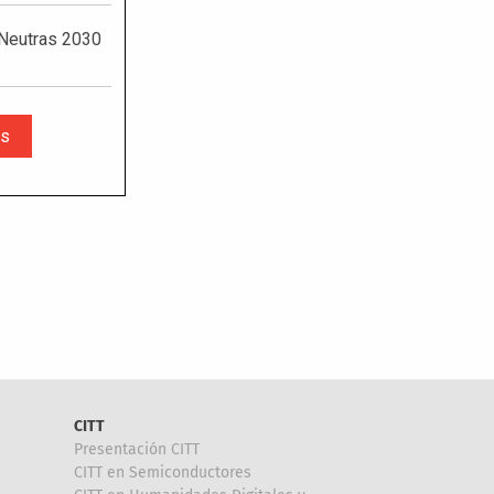
CITT
Presentación CITT
CITT en Semiconductores