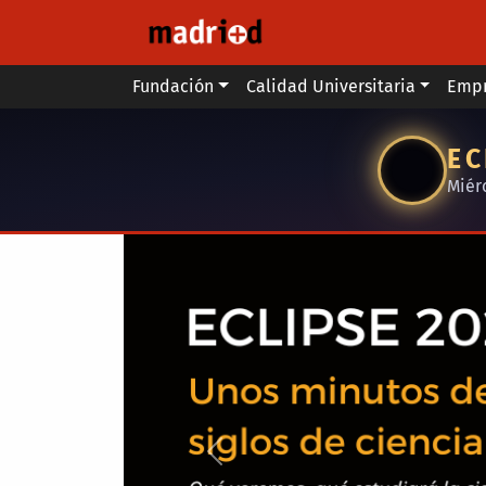
Pasar al contenido principal
Main menu
Fundación
Calidad Universitaria
Emp
EC
Miér
Anterior