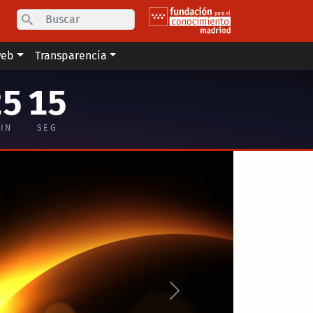
Search
web
Transparencia
25
14
IN
SEG
Siguiente