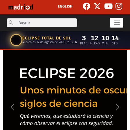
Pasar al contenido principal
ENGLISH
Search
3
12
10
14
ECLIPSE TOTAL DE SOL
Miércoles 12 de agosto de 2026 · 20:30 h
DÍAS
HORAS
MIN
SEG
Anterior
Siguie