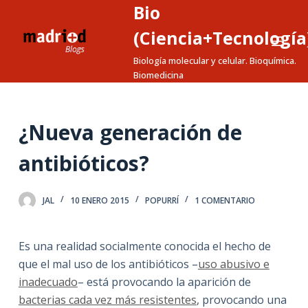
Bio
S
a
(Ciencia+Tecnología
l
Biología molecular y celular. Bioquímica.
t
Biomedicina
a
r
a
¿Nueva generación de
l
antibióticos?
c
o
n
JAL
10 ENERO 2015
POPURRÍ
1 COMENTARIO
t
e
Es una realidad socialmente conocida el hecho de
n
que el mal uso de los antibióticos –
uso abusivo e
i
inadecuado
– está provocando la aparición de
d
bacterias cada vez más resistentes
, provocando una
o