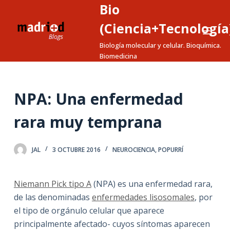
Bio
S
a
(Ciencia+Tecnología
l
Biología molecular y celular. Bioquímica.
t
Biomedicina
a
r
a
NPA: Una enfermedad
l
rara muy temprana
c
o
n
JAL
3 OCTUBRE 2016
NEUROCIENCIA
,
POPURRÍ
t
e
Niemann Pick tipo A
(NPA) es una enfermedad rara,
n
de las denominadas
enfermedades lisosomales
, por
i
el tipo de orgánulo celular que aparece
d
principalmente afectado- cuyos síntomas aparecen
o