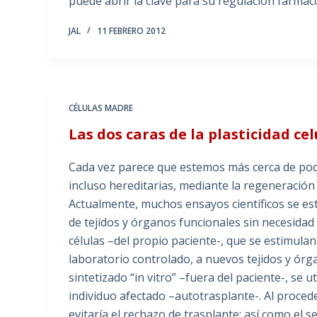
puede abrir la clave para su regulación farmaco
JAL
11 FEBRERO 2012
CÉLULAS MADRE
Las dos caras de la plasticidad cel
Cada vez parece que estemos más cerca de poder
incluso hereditarias, mediante la regeneración
Actualmente, muchos ensayos científicos se est
de tejidos y órganos funcionales sin necesidad 
células –del propio paciente-, que se estimul
laboratorio controlado, a nuevos tejidos y órg
sintetizado “in vitro” –fuera del paciente-, se u
individuo afectado –autotrasplante-. Al proced
evitaría el rechazo de trasplante; así como e