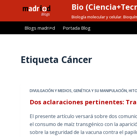
Bio (Ciencia+Tec
S
a
Biología molecular y celular. Bioquí
l
Blogs madri+d
Portada Blog
t
a
r
a
Etiqueta
Cáncer
l
c
o
n
DIVULGACIÓN Y MEDIOS
,
GENÉTICA Y SU MANIPULACIÓN
,
HITO
t
Dos aclaraciones pertinentes: Tr
e
n
El presente artículo versará sobre dos comunic
i
el consumo de maíz transgénico con la aparici
d
sobre la seguridad de la vacuna contra el pa
o