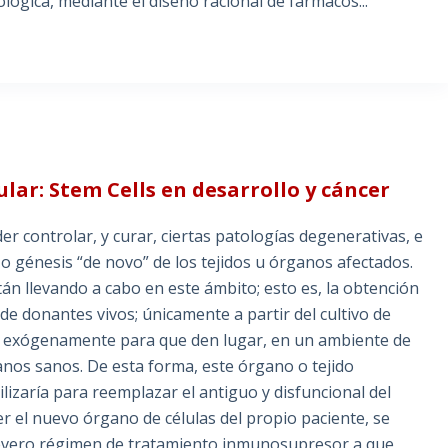
lógica, mediante el diseño racional de fármacos...
ular: Stem Cells en desarrollo y cáncer
 controlar, y curar, ciertas patologías degenerativas, e
 o génesis “de novo” de los tejidos u órganos afectados.
án llevando a cabo en este ámbito; esto es, la obtención
de donantes vivos; únicamente a partir del cultivo de
an exógenamente para que den lugar, en un ambiente de
anos sanos. De esta forma, este órgano o tejido
tilizaría para reemplazar el antiguo y disfuncional del
er el nuevo órgano de células del propio paciente, se
l severo régimen de tratamiento inmunosupresor a que