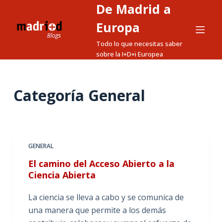
De Madrid a
S
a
Europa
l
Todo lo que necesitas saber
t
sobre la I+D+i Europea
a
r
a
Categoría
General
l
c
o
n
GENERAL
t
El camino del Acceso Abierto a la
e
Ciencia Abierta
n
i
La ciencia se lleva a cabo y se comunica de
d
una manera que permite a los demás
o