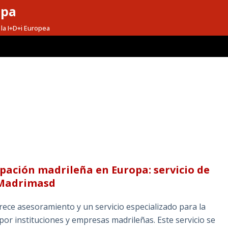
opa
la I+D+i Europea
ipación madrileña en Europa: servicio de
 Madrimasd
ece asesoramiento y un servicio especializado para la
or instituciones y empresas madrileñas. Este servicio se