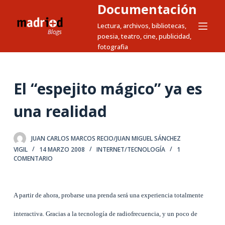
Documentación
S
a
Lectura, archivos, bibliotecas,
poesia, teatro, cine, publicidad,
l
fotografia
t
a
r
El “espejito mágico” ya es
a
l
una realidad
c
o
JUAN CARLOS MARCOS RECIO/JUAN MIGUEL SÁNCHEZ
n
VIGIL
14 MARZO 2008
INTERNET/TECNOLOGÍA
1
t
COMENTARIO
e
n
i
A partir de ahora, probarse una prenda será una experiencia totalmente
d
interactiva. Gracias a la tecnología de radiofrecuencia, y un poco de
o