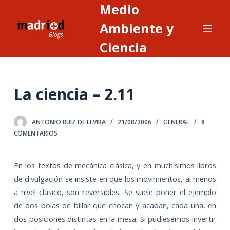
Medio
S
a
Ambiente y
l
Ciencia
t
a
r
La ciencia – 2.11
a
l
c
ANTONIO RUIZ DE ELVIRA
21/08/2006
GENERAL
8
o
COMENTARIOS
n
t
En los textos de mecánica clásica, y en muchísimos libros
e
de divulgación se insiste en que los movimientos, al menos
n
a nivel clásico, son reversibles. Se suele poner el ejemplo
i
de dos bolas de billar que chocan y acaban, cada una, en
d
dos posiciones distintas en la mesa. Si pudiesemos invertir
o