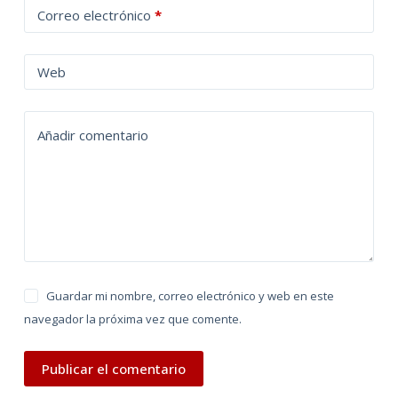
Correo electrónico
*
e
r
n
Web
a
t
Añadir comentario
i
v
e
:
Guardar mi nombre, correo electrónico y web en este
navegador la próxima vez que comente.
Publicar el comentario