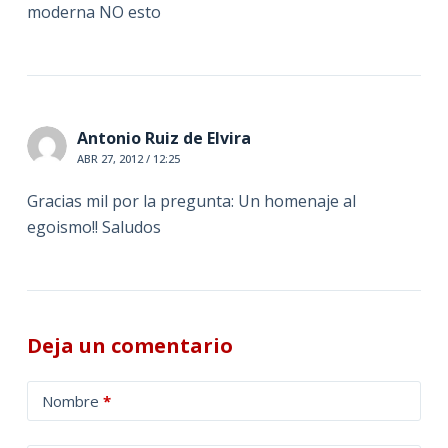
moderna NO esto
Antonio Ruiz de Elvira
ABR 27, 2012 / 12:25
Gracias mil por la pregunta: Un homenaje al
egoismo!! Saludos
Deja un comentario
A
Nombre
*
l
t