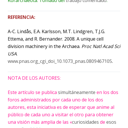
Korarchaeota. Tomado del
trabajo comentado
.
REFERENCIA:
A-C. Lindås, E.A. Karlsson, M.T. Lindgren, T.J.G.
Ettema, and R. Bernander. 2008. A unique cell
division machinery in the Archaea.
Proc Natl Acad Sci
USA
.
www.pnas.org_cgi_doi_10.1073_pnas.0809467105
.
NOTA DE LOS AUTORES:
Este artículo se publica
simultáneamente
en los dos
foros administrados por cada uno de los dos
autores, esta iniciativa es de esperar que anime al
público de cada uno a visitar el otro para obtener
una visión más amplia de las «
curiosidades
de
esos