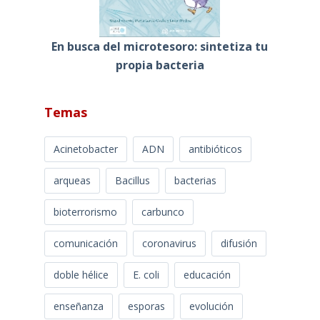
En busca del microtesoro: sintetiza tu
propia bacteria
Temas
Acinetobacter
ADN
antibióticos
arqueas
Bacillus
bacterias
bioterrorismo
carbunco
comunicación
coronavirus
difusión
doble hélice
E. coli
educación
enseñanza
esporas
evolución