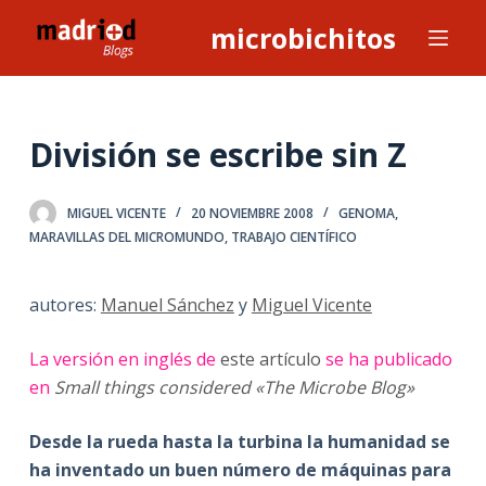
S
microbichitos
a
l
t
a
División se escribe sin Z
r
a
MIGUEL VICENTE
20 NOVIEMBRE 2008
GENOMA
,
l
MARAVILLAS DEL MICROMUNDO
,
TRABAJO CIENTÍFICO
c
o
autores:
Manuel Sánchez
y
Miguel Vicente
n
t
La versión en inglés de
este artículo
se ha publicado
e
en
Small things considered «The Microbe Blog»
n
i
Desde la rueda hasta la turbina la humanidad se
d
ha inventado un buen número de máquinas para
o