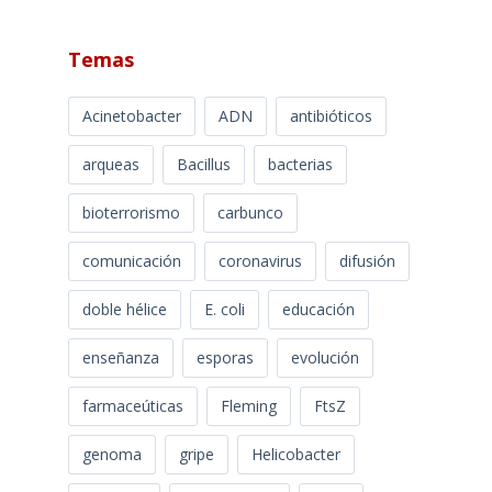
Temas
Acinetobacter
ADN
antibióticos
arqueas
Bacillus
bacterias
bioterrorismo
carbunco
comunicación
coronavirus
difusión
doble hélice
E. coli
educación
enseñanza
esporas
evolución
farmaceúticas
Fleming
FtsZ
genoma
gripe
Helicobacter