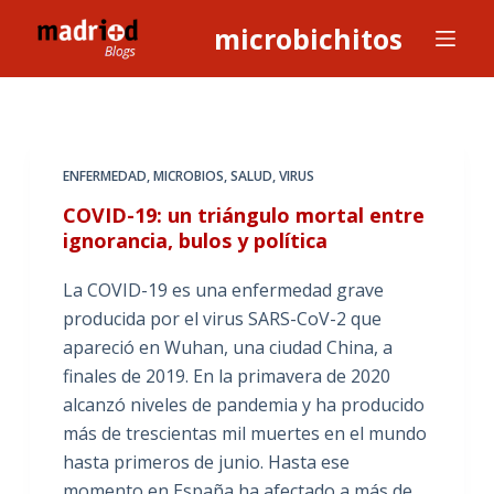
S
microbichitos
a
l
t
a
r
ENFERMEDAD
,
MICROBIOS
,
SALUD
,
VIRUS
a
COVID-19: un triángulo mortal entre
l
ignorancia, bulos y política
c
o
La COVID-19 es una enfermedad grave
n
producida por el virus SARS-CoV-2 que
t
apareció en Wuhan, una ciudad China, a
e
finales de 2019. En la primavera de 2020
n
alcanzó niveles de pandemia y ha producido
i
más de trescientas mil muertes en el mundo
d
hasta primeros de junio. Hasta ese
o
momento en España ha afectado a más de