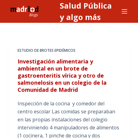
Salud Pública
S
a
y algo más
l
t
a
r
ESTUDIO DE BROTES EPIDÉMICOS
a
Investigación alimentaria y
l
ambiental en un brote de
c
gastroenteritis vírica y otro de
o
salmonelosis en un colegio de la
n
Comunidad de Madrid
t
e
Inspección de la cocina y comedor del
n
centro escolar Las comidas se preparaban
i
en las propias instalaciones del colegio
d
interviniendo 4 manipuladores de alimentos
o
(1 cocinera, 1 pinche de cocina y dos