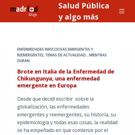
Salud Pública
S
a
y algo más
l
t
a
r
ENFERMEDADES INFECCIOSAS EMERGENTES Y
a
REEMERGENTES
,
TEMAS DE ACTUALIDAD....MIENTRAS
DURAN
l
c
Brote en Italia de la Enfermedad de
o
Chikungunya, una enfermedad
emergente en Europa
n
t
Desde que decidí escribir sobre la
e
globalización, las enfermedades
n
emergentes y reemergentes, su historia, su
i
epidemiología y todas esas cosas, la realidad
d
se ha empeñado en que comience por el
o