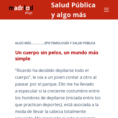
Salud Pública
S
a
y algo más
l
t
a
r
ALGO MÁS...............
,
EPISTEMOLOGÍA Y SALUD PÚBLICA
a
Un cuerpo sin pelos, un mundo más
l
simple
c
o
“Ricardo ha decidido depilarse todo el
n
cuerpo”, le oia a un joven contar a otro al
t
pasear por el parque. Ello me ha llevado
e
a especular si la creciente costumbre entre
n
los hombres de depilarse (iniciada entre los
i
que practican deportes), está asociada a la
d
moda de llevar la cabeza totalmente
o