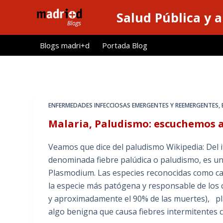
S
Salud Pública y 
a
l
Blogs madri+d
Portada Blog
t
a
r
a
l
ENFERMEDADES INFECCIOSAS EMERGENTES Y REEMERGENTES
,
c
Malaria, Paludismo: escuchemos a
o
n
Veamos que dice del paludismo Wikipedia: Del it
t
denominada fiebre palúdica o paludismo, es u
e
Plasmodium. Las especies reconocidas como c
n
la especie más patógena y responsable de los 
i
y aproximadamente el 90% de las muertes), p
d
algo benigna que causa fiebres intermitentes 
o