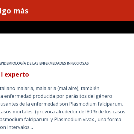
algo más
EPIDEMIOLOGÍA DE LAS ENFERMEDADES INFECCIOSAS
l experto
aliano malaria, mala aria (mal aire), también
na enfermedad producida por parásitos del género
ausantes de la enfermedad son Plasmodium falciparum,
casos mortales (provoca alrededor del 80 % de los casos
lasmodium falciparum y Plasmodium vivax , una forma
con intervalos…