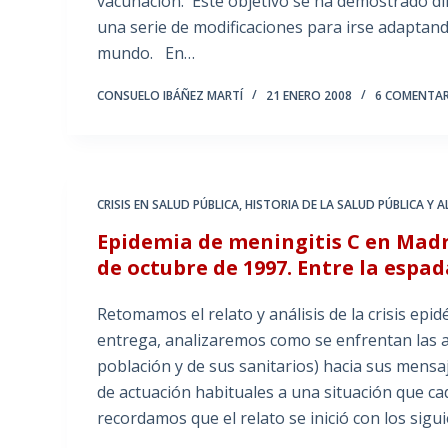
vacunación. Este objetivo se ha demostrado difí
una serie de modificaciones para irse adaptand
mundo. En…
CONSUELO IBÁÑEZ MARTÍ
21 ENERO 2008
6 COMENTA
CRISIS EN SALUD PÚBLICA
,
HISTORIA DE LA SALUD PÚBLICA Y 
Epidemia de meningitis C en Madrid
de octubre de 1997. Entre la espad
Retomamos el relato y análisis de la crisis epi
entrega, analizaremos como se enfrentan las aut
población y de sus sanitarios) hacia sus mensaj
de actuación habituales a una situación que c
recordamos que el relato se inició con los sig