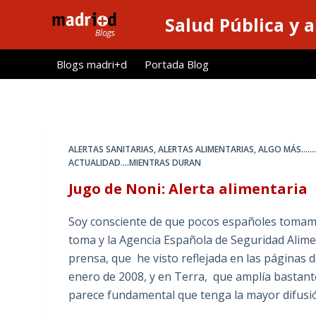
S
Salud Pública y 
a
l
Blogs madri+d
Portada Blog
t
a
r
a
l
ALERTAS SANITARIAS, ALERTAS ALIMENTARIAS
,
ALGO MÁS.........
c
ACTUALIDAD....MIENTRAS DURAN
o
Jugo de Noni: Alerta alimentaria
n
t
Soy consciente de que pocos españoles tomamo
e
toma y la Agencia Española de Seguridad Alime
n
prensa, que he visto reflejada en las páginas d
i
enero de 2008, y en Terra, que amplía bastant
d
parece fundamental que tenga la mayor difusi
o