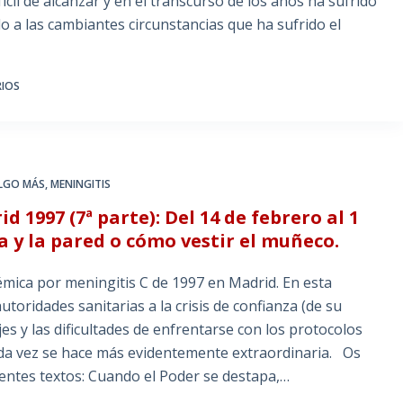
cil de alcanzar y en el transcurso de los años ha sufrido
o a las cambiantes circunstancias que ha sufrido el
RIOS
ALGO MÁS
,
MENINGITIS
 1997 (7ª parte): Del 14 de febrero al 1
a y la pared o cómo vestir el muñeco.
démica por meningitis C de 1997 en Madrid. En esta
oridades sanitarias a la crisis de confianza (de su
es y las dificultades de enfrentarse con los protocolos
ada vez se hace más evidentemente extraordinaria. Os
uientes textos: Cuando el Poder se destapa,…