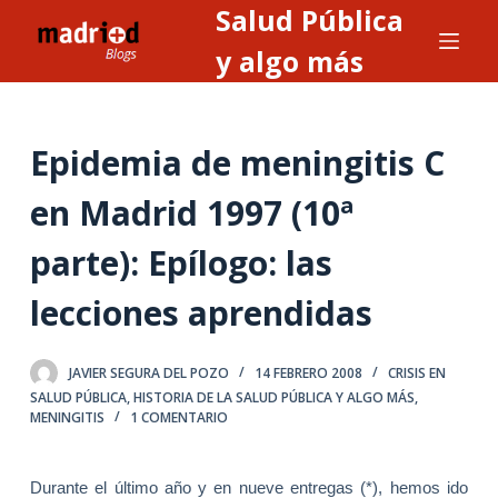
Salud Pública
S
a
y algo más
l
t
a
Epidemia de meningitis C
r
a
en Madrid 1997 (10ª
l
parte): Epílogo: las
c
o
lecciones aprendidas
n
t
e
JAVIER SEGURA DEL POZO
14 FEBRERO 2008
CRISIS EN
SALUD PÚBLICA
,
HISTORIA DE LA SALUD PÚBLICA Y ALGO MÁS
,
n
MENINGITIS
1 COMENTARIO
i
d
o
Durante el último año y en nueve entregas (*), hemos ido