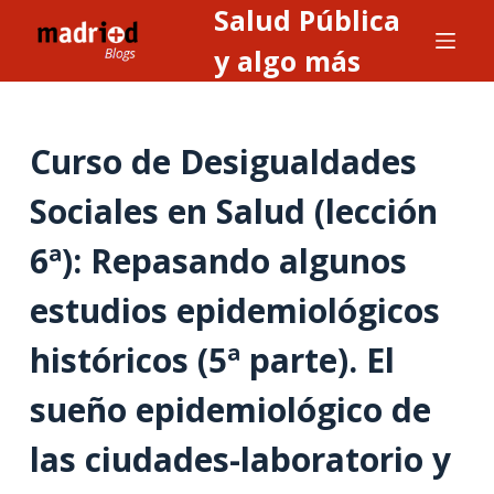
Salud Pública
S
a
y algo más
l
t
a
Curso de Desigualdades
r
a
Sociales en Salud (lección
l
6ª): Repasando algunos
c
o
estudios epidemiológicos
n
t
históricos (5ª parte). El
e
n
sueño epidemiológico de
i
las ciudades-laboratorio y
d
o