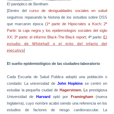
El panóptico de Bentham
[Dentro del
curso de desigualdades sociales en salud
seguimos repasando la historia de los estudios sobre DSS
que marcaron época (
1ª parte de Hipocrates a Koch
;
2ª
Parte: la caja negra y los epidemiologos sociales del siglo
XX
;
3ª parte: el informe Black-The Black report
; 4ª parte:
El
estudio de Whitehall o el mito del infarto del
ejecutivo
]
El sueño epidemiológico de las ciudades-laboratorio
Cada Escuela de Salud Publica adoptó una población o
condado: La universidad de
John Hopkins
se centró en
estudiar la pequeña ciudad de
Hagerstown.
L
a prestigiosa
Universidad de
Harvard
optó por
Framingham
(nueva
Inglaterra), cuyo nombre acabó siendo una referencia en los
estudios de factores de riesgo cardiovascular. La