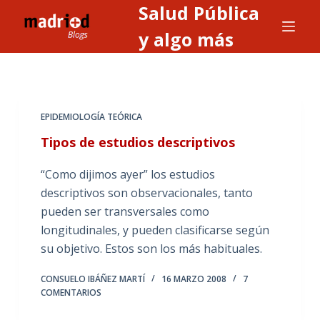
Salud Pública
S
a
y algo más
l
t
a
r
EPIDEMIOLOGÍA TEÓRICA
a
Tipos de estudios descriptivos
l
c
“Como dijimos ayer” los estudios
o
descriptivos son observacionales, tanto
n
pueden ser transversales como
t
longitudinales, y pueden clasificarse según
e
su objetivo. Estos son los más habituales.
n
i
CONSUELO IBÁÑEZ MARTÍ
16 MARZO 2008
7
COMENTARIOS
d
o