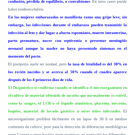
confusión, pérdida de equilibrio, o convulsiones
. En raros casos puede
haber rombencefalitis.
En las mujeres embarazadas se manifiesta como una gripe leve, sin
embargo, las infecciones durante el embarazo pueden transmitir la
infección al feto y dar lugar a aborto espontáneo, muerte intrauterina,
parto prematuro, nacer con septicemia o presentar meningitis
neonatal aunque la madre no haya presentado síntomas en el
momento del parto.
El puerperio suele ser normal, pero
la tasa de letalidad es del 30% en
los recién nacidos y se acerca al 50% cuando el cuadro aparece
después de los 4 primeros días de vida.
El Diagnóstico se confirma cuando se identifica el microorganismo en
el cultivo de material obtenido de un sitio que normalmente es estéril,
como la sangre, el LCR o el líquido amniótico, placenta, meconio,
loquios, material de lavado gástrico u otros sitios infectados.
El
microorganismo prolifera fácilmente en un lapso de 36 h en medios
corrientes de cultivo, pero para la detección de diferencias morfológicas
entre Listeria y otros bacilos gram positivos, en particular los difteroides,