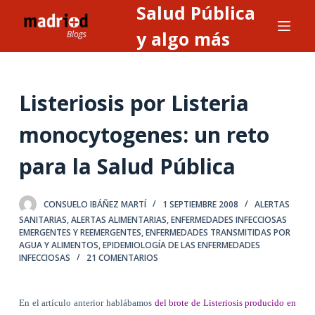
Salud Pública
S
a
y algo más
l
t
a
Listeriosis por Listeria
r
a
monocytogenes: un reto
l
para la Salud Pública
c
o
n
CONSUELO IBÁÑEZ MARTÍ
1 SEPTIEMBRE 2008
ALERTAS
t
SANITARIAS, ALERTAS ALIMENTARIAS
,
ENFERMEDADES INFECCIOSAS
EMERGENTES Y REEMERGENTES
,
ENFERMEDADES TRANSMITIDAS POR
e
AGUA Y ALIMENTOS
,
EPIDEMIOLOGÍA DE LAS ENFERMEDADES
n
INFECCIOSAS
21 COMENTARIOS
i
d
En el artículo anterior hablábamos
del brote de Listeriosis producido en
o