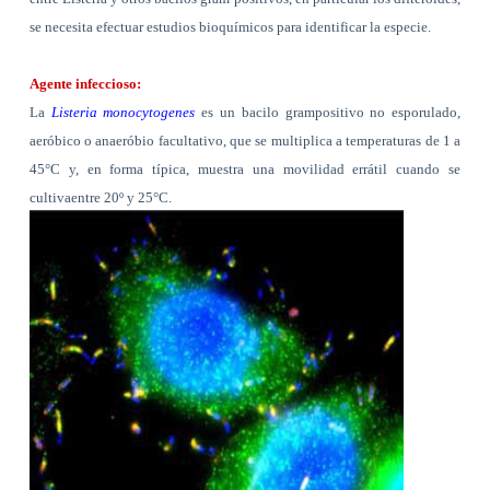
se necesita efectuar estudios bioquímicos para identificar la especie.
Agente infeccioso:
La
Listeria monocytogenes
es un bacilo grampositivo no esporulado,
aeróbico o anaeróbio facultativo, que se multiplica a temperaturas de
1 a
45°C
y, en forma típica, muestra una movilidad errátil cuando se
cultivaentre 20º y
25°C
.