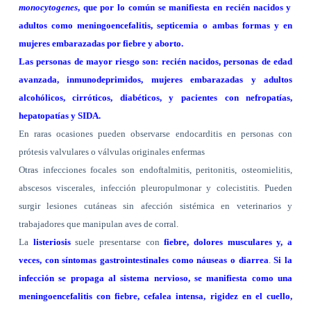
monocytogenes
, que por lo común se manifiesta en recién nacidos y
adultos como meningoencefalitis, septicemia o ambas formas y en
mujeres embarazadas por fiebre y aborto.
Las personas de mayor riesgo son: recién nacidos, personas de edad
avanzada, inmunodeprimidos, mujeres embarazadas y adultos
alcohólicos, cirróticos, diabéticos, y pacientes con nefropatías,
hepatopatías y SIDA.
En raras ocasiones pueden observarse endocarditis en personas con
prótesis valvulares o válvulas originales enfermas
Otras infecciones focales son endoftalmitis, peritonitis, osteomielitis,
abscesos viscerales, infección pleuropulmonar y colecistitis. Pueden
surgir lesiones cutáneas sin afección sistémica en veterinarios y
trabajadores que manipulan aves de corral.
La
listeriosis
suele presentarse con
fiebre, dolores musculares y, a
veces, con síntomas gastrointestinales como náuseas o diarrea
.
Si la
infección se propaga al sistema nervioso, se manifiesta como una
meningoencefalitis con fiebre, cefalea intensa, rigidez en el cuello,