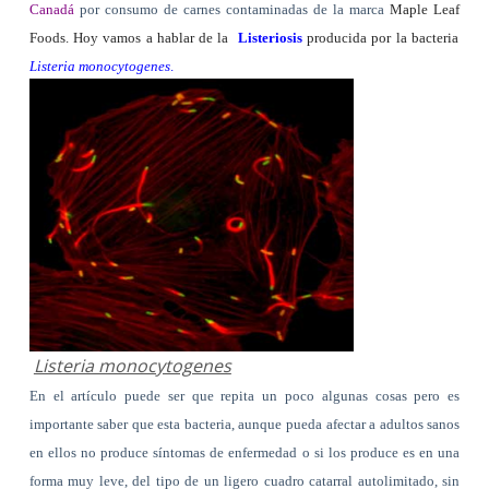
Canadá
por consumo de carnes contaminadas de
la marca
Maple Leaf
Foods. Hoy vamos a hablar de la
Listeriosis
producida por
la bacteria
Listeria
monocytogenes
.
Listeria monocytogenes
En el artículo puede ser que repita un poco algunas cosas pero es
importante saber que esta bacteria, aunque pueda afectar a adultos sanos
en ellos no produce síntomas de enfermedad o si los produce es en una
forma muy leve, del tipo de un ligero cuadro catarral autolimitado, sin