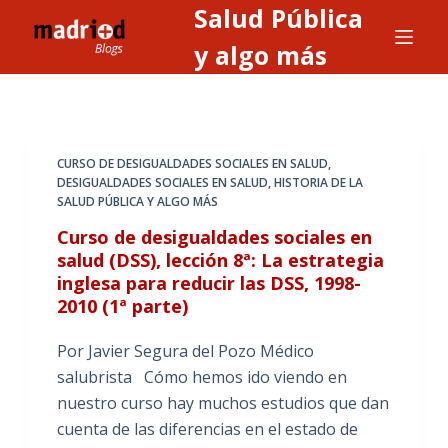
Salud Pública
S
a
y algo más
l
t
a
r
CURSO DE DESIGUALDADES SOCIALES EN SALUD
,
a
DESIGUALDADES SOCIALES EN SALUD
,
HISTORIA DE LA
SALUD PÚBLICA Y ALGO MÁS
l
c
Curso de desigualdades sociales en
o
salud (DSS), lección 8ª: La estrategia
inglesa para reducir las DSS, 1998-
n
2010 (1ª parte)
t
e
Por Javier Segura del Pozo Médico
n
salubrista Cómo hemos ido viendo en
i
nuestro curso hay muchos estudios que dan
d
cuenta de las diferencias en el estado de
o