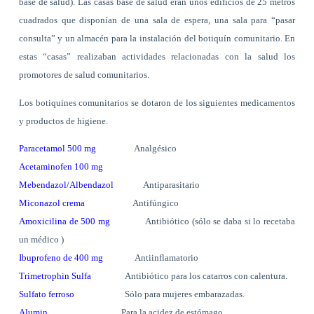
base de salud). Las casas base de salud eran unos edificios de
25 metros
cuadrados
que disponían de una sala de espera, una sala para “pasar
consulta” y un almacén para la instalación del botiquín comunitario. En
estas “casas” realizaban actividades relacionadas con la salud los
promotores de salud comunitarios.
Los botiquines comunitarios se dotaron de los siguientes medicamentos
y productos de higiene.
Paracetamol 500 mg
Analgésico
Acetaminofen 100 mg
Mebendazol/Albendazol
Antiparasitario
Miconazol crema
Antifúngico
Amoxicilina de 500 mg
Antibiótico (sólo se daba si lo recetaba
un médico )
Ibuprofeno de 400 mg
Antiinflamatorio
Trimetrophin Sulfa
Antibiótico para los catarros con calentura.
Sulfato ferroso
Sólo para mujeres embarazadas.
Alumin
Para la acidez de estómago.