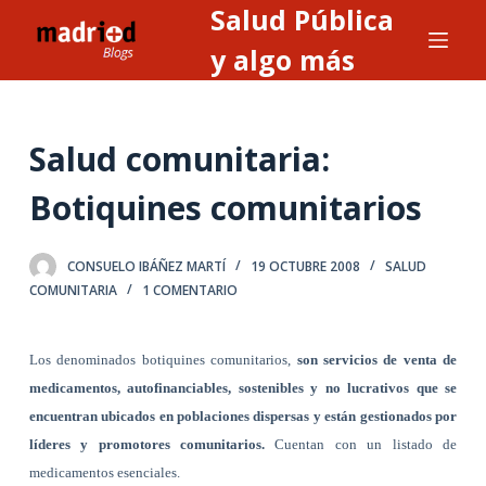
Salud Pública
S
a
y algo más
l
t
a
Salud comunitaria:
r
a
Botiquines comunitarios
l
c
CONSUELO IBÁÑEZ MARTÍ
19 OCTUBRE 2008
SALUD
o
COMUNITARIA
1 COMENTARIO
n
t
e
Los denominados botiquines comunitarios,
son servicios de venta de
n
medicamentos, autofinanciables, sostenibles y no lucrativos que se
i
encuentran ubicados en poblaciones dispersas y están gestionados por
d
líderes y promotores comunitarios.
Cuentan con un listado de
o
medicamentos esenciales.