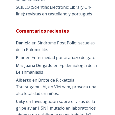
SCIELO (Scientific Electronic Library On-
line): revistas en castellano y portugués
Comentarios recientes
Daniela
en
Síndrome Post Polio: secuelas
de la Polomielitis
Pilar
en
Enfermedad por arañazo de gato
Mrs Juana Delgado
en
Epidemiología de la
Leishmaniasis
Alberto
en
Brote de Rickettsia
Tsutsugamushi, en Vietnam, provoca una
alta letalidad en niños.
Caty
en
Investigación sobre el virus de la
gripe aviar H5N1 mutado en laboratorios
¿debe o no publicarse su metodología?