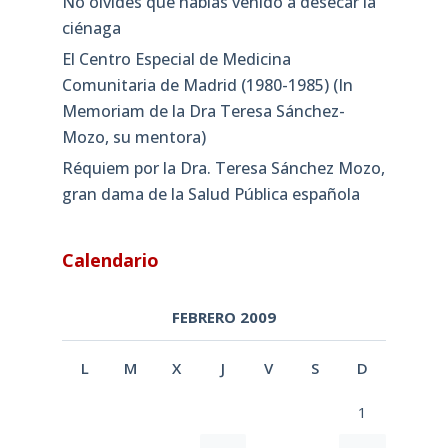
No olvides que habías venido a desecar la
ciénaga
El Centro Especial de Medicina
Comunitaria de Madrid (1980-1985) (In
Memoriam de la Dra Teresa Sánchez-
Mozo, su mentora)
Réquiem por la Dra. Teresa Sánchez Mozo,
gran dama de la Salud Pública española
Calendario
FEBRERO 2009
L
M
X
J
V
S
D
1