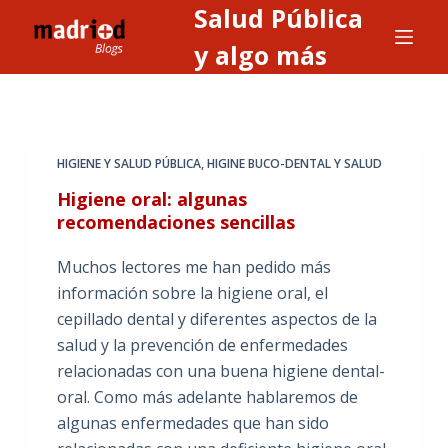
Salud Pública
S
a
y algo más
l
t
a
r
HIGIENE Y SALUD PÚBLICA
,
HIGINE BUCO-DENTAL Y SALUD
a
Higiene oral: algunas
l
recomendaciones sencillas
c
o
Muchos lectores me han pedido más
n
información sobre la higiene oral, el
t
cepillado dental y diferentes aspectos de la
e
salud y la prevención de enfermedades
n
relacionadas con una buena higiene dental-
i
oral. Como más adelante hablaremos de
d
algunas enfermedades que han sido
o