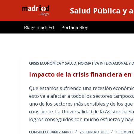
S
Salud Pública y 
a
l
Blogs madri+d
Portada Blog
t
a
r
a
l
CRISIS ECONÓMICA Y SALUD
,
NORMATIVA INTERNACIONAL Y D
c
Impacto de la crisis financiera en
o
n
Que estamos sufriendo una recesión económic
t
esto va a afectar a todos los sectores tampoco.
e
uno de los sectores más sensibles y de los qu
n
consciente. La Universalidad de la Asistencia S
i
logros conseguidos con mucho esfuerzo y hay 
d
o
CONSUELO IBÁÑEZ MARTÍ
25 FEBRERO 2009
1 COMENT