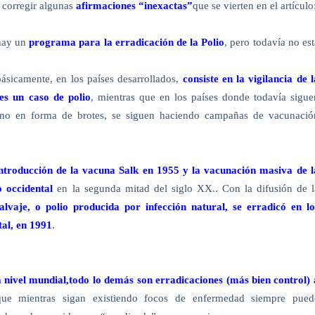
e corregir algunas
afirmaciones “inexactas”
que se vierten en el artículo
hay un
programa para la erradicación de la Polio
, pero todavía no est
ásicamente, en los países desarrollados,
consiste en la vigilancia de l
es un caso de polio
, mientras que en los países donde todavía sigue
omo en forma de brotes, se siguen haciendo campañas de vacunació
introducción de la vacuna Salk en 1955 y la vacunación masiva de l
io occidental
en la segunda mitad del siglo XX.. Con la difusión de l
salvaje, o polio producida por infección natural, se erradicó en lo
.
tal, en 1991
nivel mundial,todo lo demás son erradicaciones (más bien control) 
ue mientras sigan existiendo focos de enfermedad siempre pued