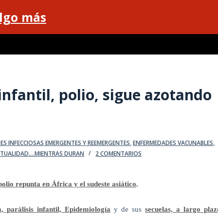
algo más
 infantil, polio, sigue azotando
ES INFECCIOSAS EMERGENTES Y REEMERGENTES
,
ENFERMEDADES VACUNABLES
,
TUALIDAD....MIENTRAS DURAN
2 COMENTARIOS
olio repunta en África y el sudeste asiático
.
, parálisis infantil, Epidemiología
y de sus
secuelas, a largo plaz