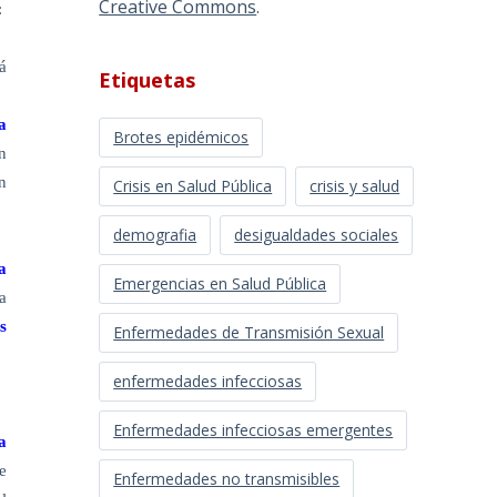
Creative Commons
.
:
á
Etiquetas
a
Brotes epidémicos
n
n
Crisis en Salud Pública
crisis y salud
demografia
desigualdades sociales
a
Emergencias en Salud Pública
a
s
Enfermedades de Transmisión Sexual
enfermedades infecciosas
Enfermedades infecciosas emergentes
a
e
Enfermedades no transmisibles