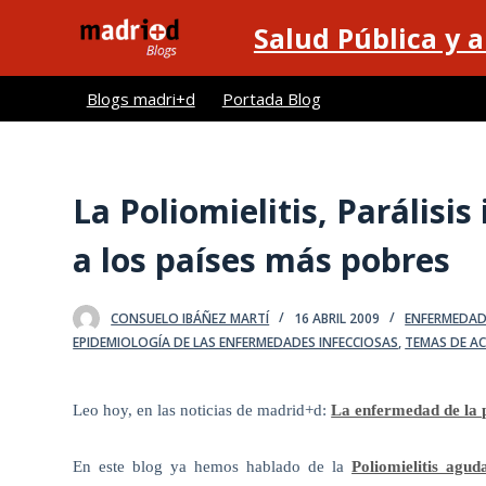
S
Salud Pública y 
a
l
Blogs madri+d
Portada Blog
t
a
r
a
La Poliomielitis, Parálisis
l
a los países más pobres
c
o
n
CONSUELO IBÁÑEZ MARTÍ
16 ABRIL 2009
ENFERMEDAD
t
EPIDEMIOLOGÍA DE LAS ENFERMEDADES INFECCIOSAS
,
TEMAS DE AC
e
n
Leo hoy, en las noticias de madrid+d:
La enfermedad de la p
i
d
En este blog ya hemos hablado de la
Poliomielitis aguda
o