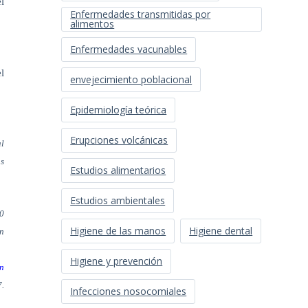
l
Enfermedades transmitidas por
alimentos
Enfermedades vacunables
l
envejecimiento poblacional
Epidemiología teórica
Erupciones volcánicas
al
as
Estudios alimentarios
Estudios ambientales
30
Higiene de las manos
Higiene dental
ón
Higiene y prevención
an
7.
Infecciones nosocomiales