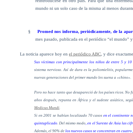
reintroducirse en otro país. Para que una enferme
mundo ni un solo caso de la misma al menos durante 
§
Promed nos informa, periódicamente, de la aparic
mes pasado, publicada en el periódico “el mundo” y
La noticia aparece hoy en
el periódico ABC
, y dice exactame
Sus víctimas con principalmente los niños de entre 5 y 10
sistema nervioso. Así de dura es la poliomielitis, popular
nuevas generaciones del primer mundo les suena a «chino».
Pero no hace tanto que desapareció de los países ricos. No 
años después, repunta en África y el sudeste asiático, se
Medicus Mundi
.
Si en 2001 se habían localizado 70 casos
en el continente 
quintuplicado
. Del mismo modo
, en el Sureste de Asia las cif
Además, el 90% de
los nuevos casos se concentran en cuatro 