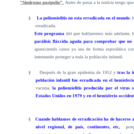
“Síndrome postpolio”
.
Antes de pasar a la noticia tengo qu
§
La poliomielitis no esta erradicada en el mundo
, 
erradicada.
Este programa
del que hablaremos más adelante, b
parálisis fláccida aguda para comprobar que no 
apareciendo casos ya sea de forma esporádica c
intentando proteger a toda la población infantil.
§
Después de la gran epidemia de 1952 y
tras la 
población infantil fue erradicada en el hemisfer
vacuna,
la poliomielitis producida por el virus 
Estados Unidos en 1979 y en el hemisferio occiden
§
Cuando hablamos de erradicación ha de hacerse a 
nivel regional, de país, continentes, etc,
porq