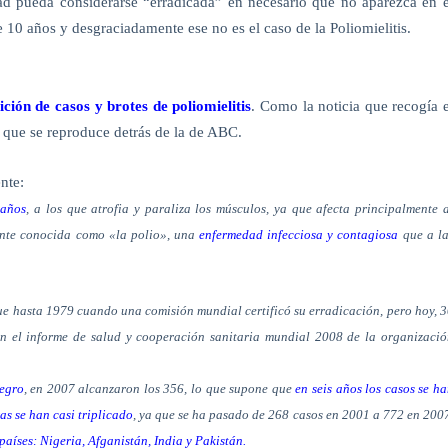
dad pueda considerarse “erradicada” en necesario que no aparezca en e
10 años y desgraciadamente ese no es el caso de la Poliomielitis.
ión de casos y brotes de poliomielitis
. Como la noticia que recogía e
 que se reproduce detrás de la de ABC.
nte:
 años
, a los que atrofia y paraliza los músculos, ya que afecta principalmente 
mente conocida como «la polio», una
enfermedad infecciosa y contagiosa
que a l
fue hasta 1979 cuando una comisión mundial certificó su erradicación, pero hoy, 
gún el informe de salud y cooperación sanitaria mundial 2008 de la organizaci
negro
, en 2007 alcanzaron los 356, lo que supone que
en seis años los casos se h
ras se han casi triplicado
, ya que se ha pasado de 268 casos en 2001 a 772 en 200
países: Nigeria, Afganistán, India y Pakistán.