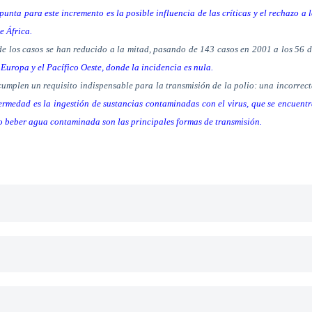
nta para este incremento es la posible influencia de las críticas y el rechazo a 
e África.
de los casos se han reducido a la mitad, pasando de 143 casos en 2001 a los 56 
 Europa y el Pacífico Oeste, donde la incidencia es nula.
umplen un requisito indispensable para la transmisión de la polio: una incorrec
fermedad es la ingestión de sustancias contaminadas con el virus, que se encuent
o o beber agua contaminada son las principales formas de transmisión.