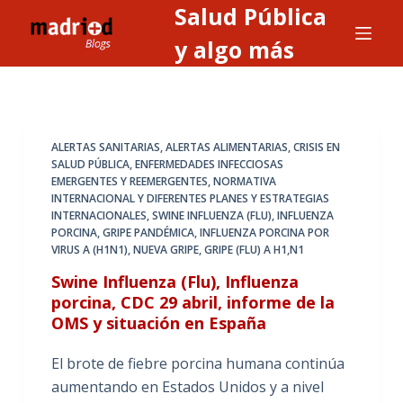
Salud Pública
S
a
y algo más
l
t
a
r
ALERTAS SANITARIAS, ALERTAS ALIMENTARIAS
,
CRISIS EN
a
SALUD PÚBLICA
,
ENFERMEDADES INFECCIOSAS
EMERGENTES Y REEMERGENTES
,
NORMATIVA
l
INTERNACIONAL Y DIFERENTES PLANES Y ESTRATEGIAS
c
INTERNACIONALES
,
SWINE INFLUENZA (FLU), INFLUENZA
o
PORCINA, GRIPE PANDÉMICA, INFLUENZA PORCINA POR
VIRUS A (H1N1), NUEVA GRIPE, GRIPE (FLU) A H1,N1
n
t
Swine Influenza (Flu), Influenza
e
porcina, CDC 29 abril, informe de la
OMS y situación en España
n
i
El brote de fiebre porcina humana continúa
d
aumentando en Estados Unidos y a nivel
o