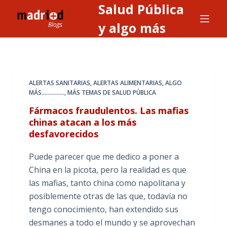
Salud Pública
S
a
y algo más
l
t
a
r
ALERTAS SANITARIAS, ALERTAS ALIMENTARIAS
,
ALGO
a
MÁS...............
,
MÁS TEMAS DE SALUD PÚBLICA
l
Fármacos fraudulentos. Las mafias
c
chinas atacan a los más
o
desfavorecidos
n
t
Puede parecer que me dedico a poner a
e
China en la picota, pero la realidad es que
n
las mafias, tanto china como napolitana y
i
posiblemente otras de las que, todavía no
d
tengo conocimiento, han extendido sus
o
desmanes a todo el mundo y se aprovechan