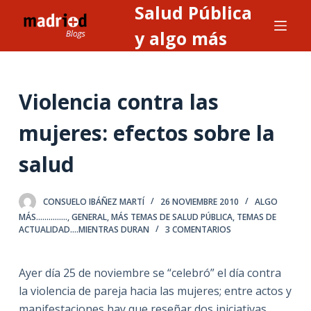
Salud Pública
S
a
y algo más
l
t
a
Violencia contra las
r
a
mujeres: efectos sobre la
l
salud
c
o
n
CONSUELO IBÁÑEZ MARTÍ
26 NOVIEMBRE 2010
ALGO
t
MÁS...............
,
GENERAL
,
MÁS TEMAS DE SALUD PÚBLICA
,
TEMAS DE
ACTUALIDAD....MIENTRAS DURAN
3 COMENTARIOS
e
n
i
Ayer día 25 de noviembre se “celebró” el día contra
d
la violencia de pareja hacia las mujeres; entre actos y
o
manifestaciones hay que reseñar dos iniciativas