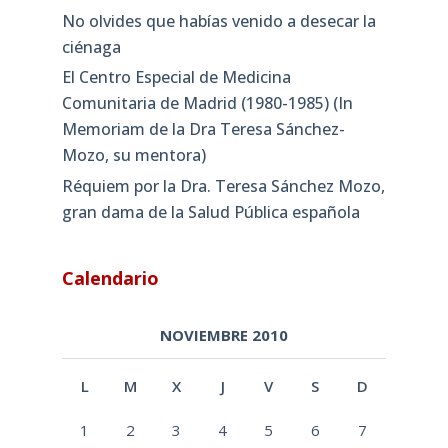
No olvides que habías venido a desecar la
ciénaga
El Centro Especial de Medicina
Comunitaria de Madrid (1980-1985) (In
Memoriam de la Dra Teresa Sánchez-
Mozo, su mentora)
Réquiem por la Dra. Teresa Sánchez Mozo,
gran dama de la Salud Pública española
Calendario
NOVIEMBRE 2010
L
M
X
J
V
S
D
1
2
3
4
5
6
7