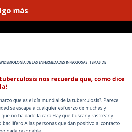
algo más
EPIDEMIOLOGÍA DE LAS ENFERMEDADES INFECCIOSAS
,
TEMAS DE
a tuberculosis nos recuerda que, como dice
la!
rzo que es el día mundial de la tuberculosis?. Parece
medad se escapa a cualquier esfuerzo de muchas y
ta que no ha dado la cara Hay que buscar y rastrear y
 bacilífero A las personas que dan positivo al contacto
mpo nada razonable…