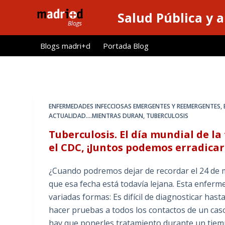
S
Salud Pública y 
a
l
Blogs madri+d
Portada Blog
t
a
r
a
l
ENFERMEDADES INFECCIOSAS EMERGENTES Y REEMERGENTES
,
c
ACTUALIDAD....MIENTRAS DURAN
,
TUBERCULOSIS
o
Tuberculosis. El día mundial de l
n
el CDC, ¡Juntos podemos erradicar
t
e
¿Cuando podremos dejar de recordar el 24 de ma
n
que esa fecha está todavía lejana. Esta enfer
i
variadas formas: Es difícil de diagnosticar has
d
hacer pruebas a todos los contactos de un caso
o
hay que ponerles tratamiento durante un tie