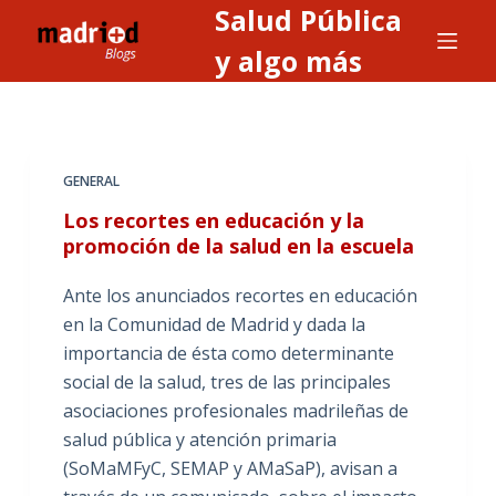
Salud Pública
S
a
y algo más
l
t
a
r
GENERAL
a
Los recortes en educación y la
l
promoción de la salud en la escuela
c
o
Ante los anunciados recortes en educación
n
en la Comunidad de Madrid y dada la
t
importancia de ésta como determinante
e
social de la salud, tres de las principales
n
asociaciones profesionales madrileñas de
i
salud pública y atención primaria
d
(SoMaMFyC, SEMAP y AMaSaP), avisan a
o