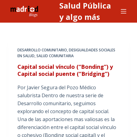
Salud Pública
S
a
y algo más
l
t
a
r
DESARROLLO COMUNITARIO
,
DESIGUALDADES SOCIALES
a
EN SALUD
,
SALUD COMUNITARIA
l
Capital social vínculo (“Bonding”) y
c
Capital social puente (“Bridging”)
o
n
Por Javier Segura del Pozo Médico
t
salubrista Dentro de nuestra serie de
e
Desarrollo comunitario, seguimos
n
explorando el concepto de capital social.
i
Una de las aportaciones mas valiosas es la
d
diferenciación entre el capital social vínculo
o
o cohesivo (Bonding social capital) y el