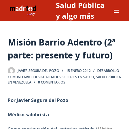
Salud Pública
S
a
y algo más
l
t
a
Misión Barrio Adentro (2ª
r
a
parte: presente y futuro)
l
c
JAVIER SEGURA DEL POZO
15 ENERO 2012
DESARROLLO
o
COMUNITARIO
,
DESIGUALDADES SOCIALES EN SALUD
,
SALUD PÚBLICA
n
EN VENEZUELA
8 COMENTARIOS
t
e
Por Javier Segura del Pozo
n
i
Médico salubrista
d
o