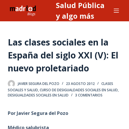
Salud Pública
S
a
y algo más
l
t
a
Las clases sociales en la
r
a
España del siglo XXI (V): El
l
nuevo proletariado
c
o
n
JAVIER SEGURA DEL POZO
23 AGOSTO 2012
CLASES
t
SOCIALES Y SALUD
,
CURSO DE DESIGUALDADES SOCIALES EN SALUD
,
DESIGUALDADES SOCIALES EN SALUD
3 COMENTARIOS
e
n
i
Por Javier Segura del Pozo
d
o
Médico salubrista